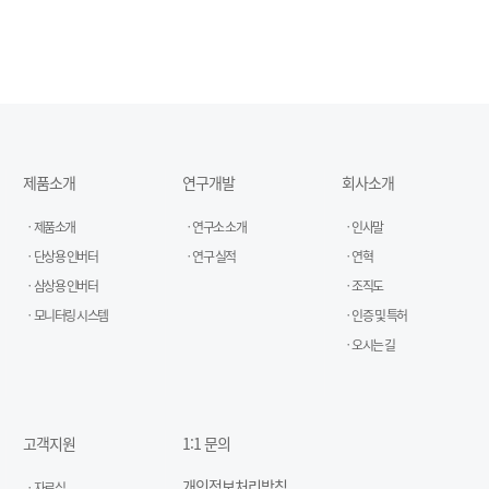
제품소개
연구개발
회사소개
제품소개
연구소 소개
인사말
단상용 인버터
연구 실적
연혁
삼상용 인버터
조직도
모니터링 시스템
인증 및 특허
오시는 길
고객지원
1:1 문의
개인정보처리방침
자료실