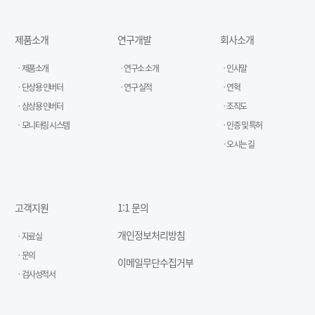
제품소개
연구개발
회사소개
제품소개
연구소 소개
인사말
단상용 인버터
연구 실적
연혁
삼상용 인버터
조직도
모니터링 시스템
인증 및 특허
오시는 길
고객지원
1:1 문의
개인정보처리방침
자료실
문의
이메일무단수집거부
검사성적서